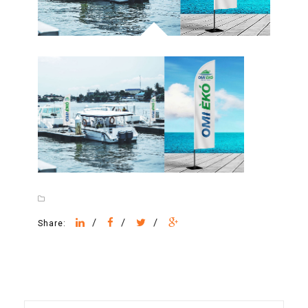
/
/
/
Share: