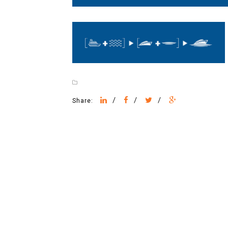
/
/
/
Share: