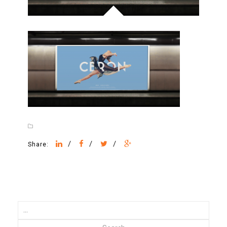
/
/
/
Share: