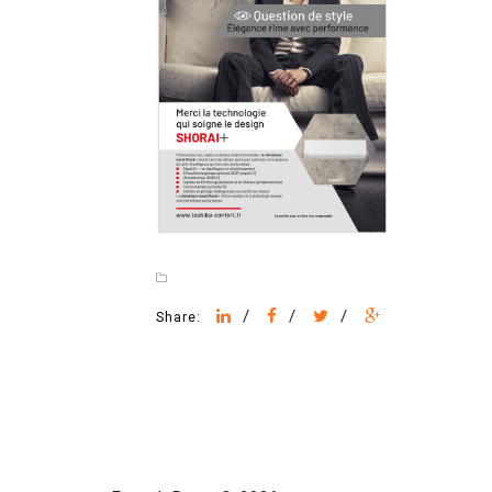
/
/
/
Share: