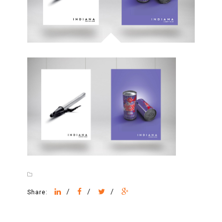
/
/
/
Share: