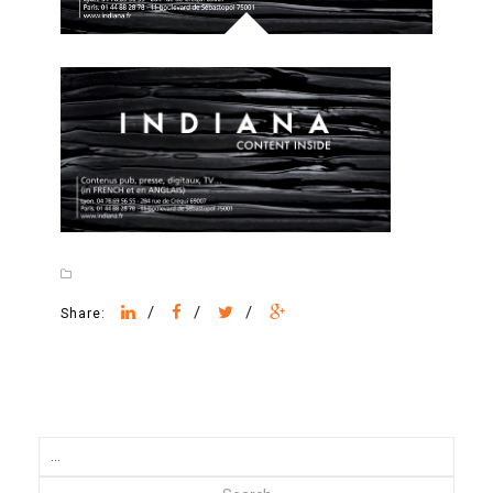
/
/
/
Share: