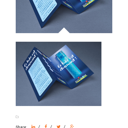
/
/
/
Share: