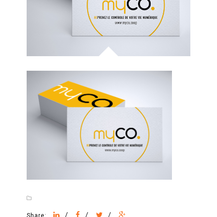
/
/
/
Share: