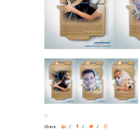
/
/
/
Share: