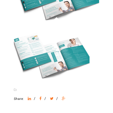
/
/
/
Share: