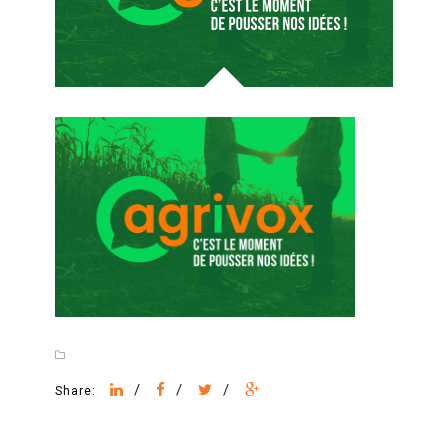
/
/
/
Share: