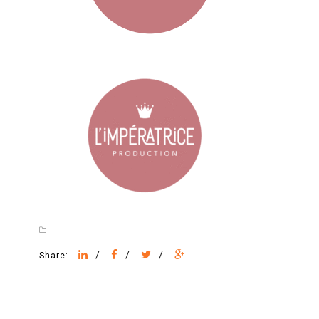
/
/
/
Share: