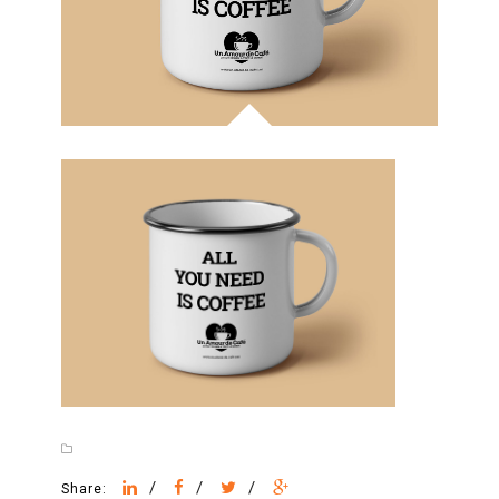
/
/
/
Share: