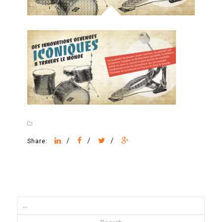
/
/
/
Share: