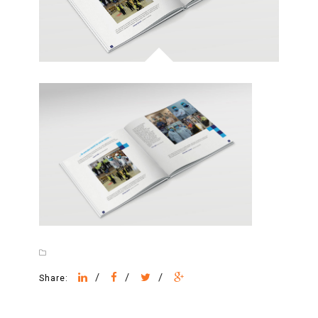
/
/
/
Share: