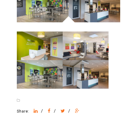
/
/
/
Share: