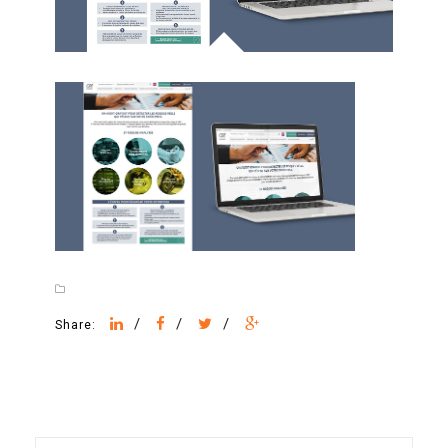
/
/
/
Share: