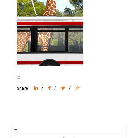
/
/
/
Share: