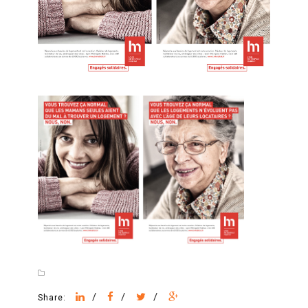
/
/
/
Share: