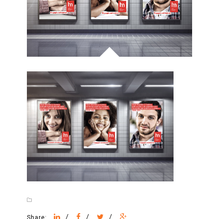
/
/
/
Share: