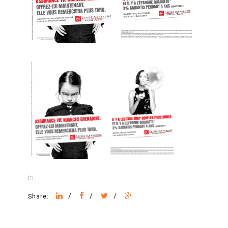
/
/
/
Share: