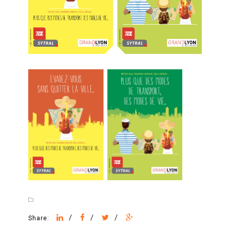
/
/
/
Share: