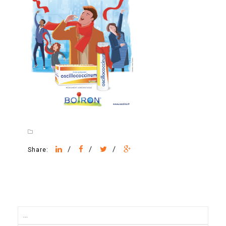
/
/
/
Share: