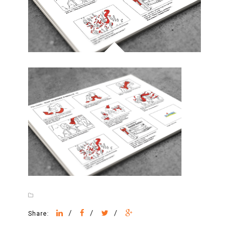
/
/
/
Share: