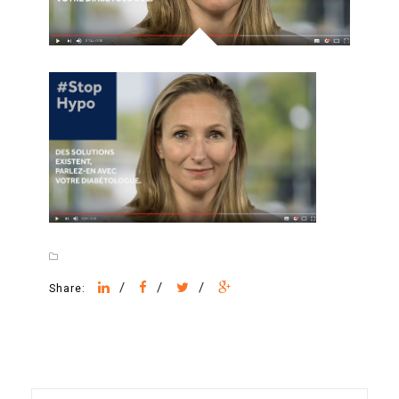
/
/
/
Share: