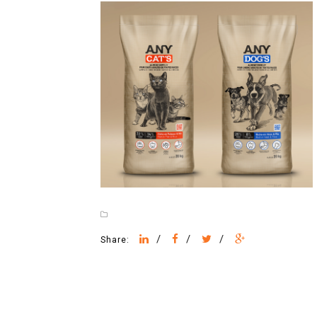
/
/
/
Share: