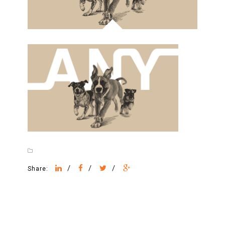
/
/
/
Share: